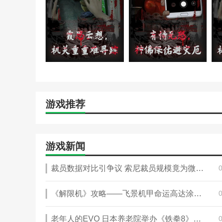
游戏推荐
游戏新闻
裁员数据对比引争议 索尼裁员规模竟为微软5倍！
《解限机》攻略——飞景机甲命运高达涂装配色分享
老年人的EVO 日本养老院举办《铁拳8》攻略——电竞赛