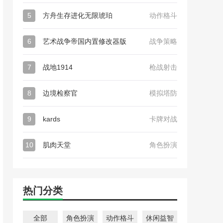
5
方舟生存进化无限琥珀
动作格斗
6
艺术战争帝国内置修改器版
战争策略
7
战地1914
枪战射击
8
边境检察官
模拟塔防
9
kards
卡牌对战
10
肌肉天堂
角色扮演
热门分类
全部
角色扮演
动作格斗
休闲益智