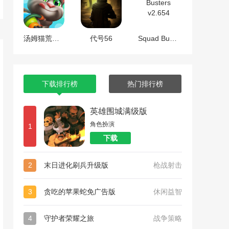
汤姆猫荒野派对
代号56
Squad Busters v2.654
下载排行榜
热门排行榜
英雄围城满级版
角色扮演
1
下载
2
末日进化刷兵升级版
枪战射击
3
贪吃的苹果蛇免广告版
休闲益智
4
守护者荣耀之旅
战争策略