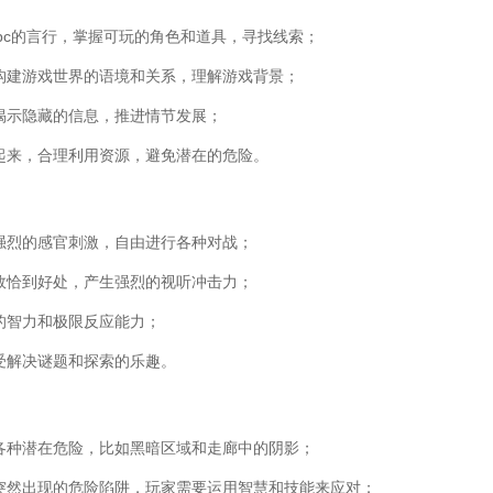
npc的言行，掌握可玩的角色和道具，寻找线索；
构建游戏世界的语境和关系，理解游戏背景；
揭示隐藏的信息，推进情节发展；
起来，合理利用资源，避免潜在的危险。
强烈的感官刺激，自由进行各种对战；
效恰到好处，产生强烈的视听冲击力；
的智力和极限反应能力；
受解决谜题和探索的乐趣。
各种潜在危险，比如黑暗区域和走廊中的阴影；
和突然出现的危险陷阱，玩家需要运用智慧和技能来应对；