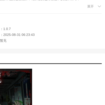
展开
达最终目的地，揭开隐藏在废弃别墅中的惊人秘密；
展，让玩家在解谜的同时体验到更多的情感共鸣。
1.0.7
过程中，会出现一些恐怖的情节，也需要玩家高度警惕，轻松完成各种
025-08-31 06:23:43
获得各种成就。
暂无
家记住本站网址，本站是您下载安卓手游app最好的网站！
解版最新版无限金币下载)
模拟冒险角色游戏攻略(冒险世界手游人物攻
)