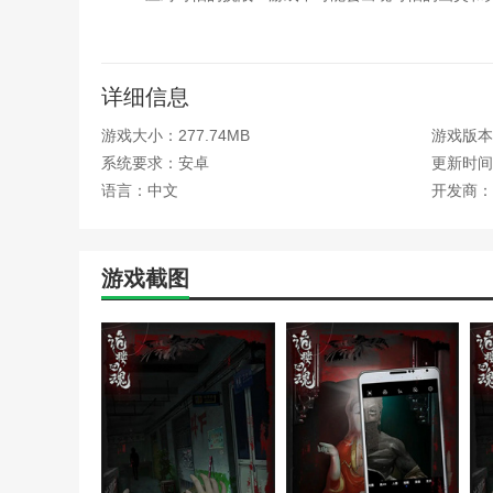
3.克服困难，揭开秘密：只有克服重重障碍，才能到
4.深度剧情和人物发展：游戏情节丰富，人物立体发
详细信息
编辑测评
游戏大小：277.74MB
游戏版本：
这款游戏需要玩家不断寻找更多线索，在寻找线索的
系统要求：安卓
更新时间：2
困难的考验和挑战，同时胆小的玩家必须密切注意，自由
语言：中文
开发商：
本站为您提供诡楼回魂 完整版的 手机游戏 ，欢迎大
热门搜索:
世界末日生存游戏攻略破解版(世界末日生存破
游戏截图
略)
野外生存的世界游戏攻略综合篇(模拟野外生存游戏大全