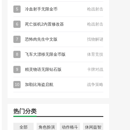
5
冷血射手无限金币
枪战射击
6
死亡扳机2内置修改器
枪战射击
7
恐怖肉先生中文版
找物解谜
8
飞车大漂移无限金币版
体育竞技
9
精灵物语无限钻石版
卡牌对战
10
加勒比海盗启航
战争策略
热门分类
全部
角色扮演
动作格斗
休闲益智