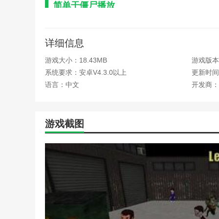
简单干僵尸播放
1.简单干僵尸游戏中可以体验到令人上瘾的玩法，可以增
详细信息
2.只有消灭所有的丧尸，才能取得胜利。丧尸的速度和状
3.感受刺激和上瘾的游戏。简单干僵尸游戏可以不断挑战
游戏大小：18.43MB
游戏版本
系统要求：安卓V4.3.0以上
更新时间：2
4.学习新的游戏技巧，以熟练的动作完成任务，击中更多
语言：中文
开发商：
游戏截图