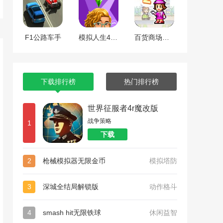
F1公路车手
模拟人生4全dlc整合版
百货商场物语2
下载排行榜
热门排行榜
世界征服者4r魔改版
战争策略
1
下载
2
枪械模拟器无限金币
模拟塔防
3
深城全结局解锁版
动作格斗
4
smash hit无限铁球
休闲益智