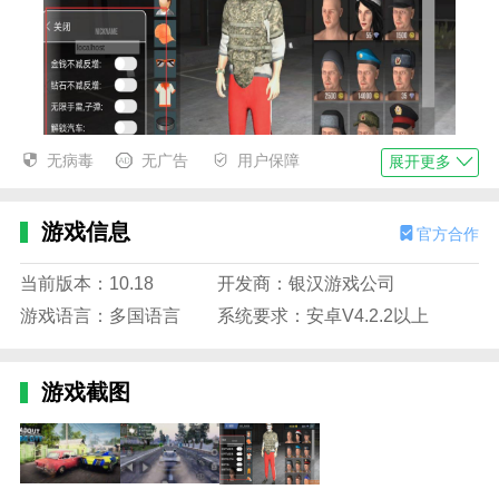
无病毒
无广告
用户保障
展开更多
游戏信息
官方合作
火力全开2城市狂热描述
在比赛中，你会遇到不同能力的对手，并努力超越他
当前版本：10.18
开发商：银汉游戏公司
们。
游戏语言：多国语言
系统要求：安卓V4.2.2以上
2.赛车会让你感到非常紧张，锻炼你的赛车心态。
3.火力全开2城市狂热游戏速度可以提高到最快速度。
游戏截图
火力全开2城市狂热播放
1.让玩家接受更高难度的挑战，获得更多能力，提升水
平。