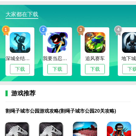
2.玩家必须完成更多的任务关卡才能获得不同性能的豪
大家都在下载
车，并根据不同的比赛环境选择合适的汽车。
3.玩家会看到有趣的游戏画面，按照任务要求完成，获
1
2
3
4
得更丰厚的奖励，成为职业赛车手。
4.火力全开2城市狂热不要错过任何精彩环节，体验真
正的赛车游戏。
深城全结局解锁版
我要当忍者无限金币版
追风赛车
地下城
边肖建议道
下载
下载
下载
下
不可能的桥和车祸:这是一款赛车游戏，玩家可以随时
开始挑战。在挑战游戏时，有一种新的冒险方式，每个
人都可以开始自己的冒险挑战。这是一个开放的游戏世
游戏推荐
界，你可以感受到驾驶的乐趣。
割
游
建
和平
我
城
和
我
和
三
网
末
网
单
手
手
单
乐
城市追逐:一款以驾驶为主题的手机游戏，让你在不同
绳
戏
筑
精英
的
城
平
的
平
国
游
日
游
机
机
机
机
高
割绳子城市公园游戏攻略(割绳子城市公园20关攻略)
子
疯
的
火力
城
传
精
城
精
诸
三
之
三
游
游
游
游
城
的场景中驾驶跑车。第三人称视角允许玩家选择不同的
城
狂
空
对决
市
奇
英
市
英
侯
国
城
国
戏
戏
戏
戏
市
汽车进行挑战。游戏中有许多不同的赛道风格等着你去
市
运
间
武器
银
单
火
银
火
洛
之
手
之
超
模
模
超
大
解锁，你也可以邀请你的朋友一起加入。游戏的层次还
公
输
游
库在
行
机
力
行
力
阳
城
游
城
大
拟
拟
级
战
园
秘
戏
哪里
游
攻
对
游
对
游
市
机
市
城
城
城
城
僵