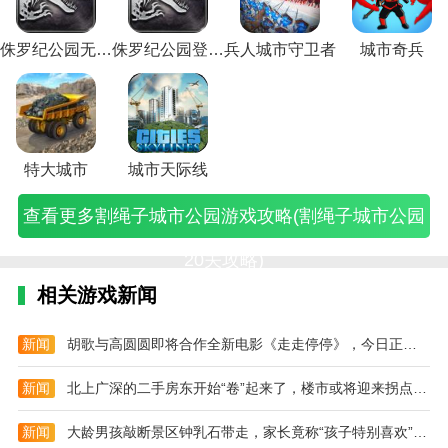
是比较丰富的，难度也在不断升级。
游
籍
攻
(2022
戏
略
决
戏
决
戏
攻
场
攻
市
市
市
市
尸
戏
(狂
略
年和
攻
(传
武
攻
武
攻
略
攻
略
攻
攻
攻
游
游
攻
热
(自
平精
略
奇
器
略
器
略
(网
略
(网
略
略
略
戏
戏
侏罗纪公园无限内购版
侏罗纪公园登录版
兵人城市守卫者
城市奇兵
略
运
己
英火
(我
城
库
(有
库
(三
游
(末
游
(超
(端
(手
秘
攻
(割
输
建
力对
的
市
在
银
在
国
三
日
三
级
游
机
籍
略
绳
1
筑
决武
城
版)
哪
行
哪
时
国
城
国
城
模
游
(超
(乐
子
秘
城
器库
市:
里
的
里
洛
之
市
之
市
拟
戏
级
高
城
籍)
市
在哪
银
(和
游
(和
阳
城
攻
城
游
城
模
城
城
市
的
里)
行)
平
戏)
平
附
市
略)
市
戏
市)
拟
市
市
公
游
精
精
近
攻
攻
攻
城
游
大
特大城市
城市天际线
园
戏)
英
英
城
略
略
略)
市
戏
战
20
火
火
市)
TXT
笔
攻
攻
僵
查看更多割绳子城市公园游戏攻略(割绳子城市公园
关
力
力
下
趣
略
略)
尸
攻
对
对
载)
阁)
大
游
略)
决
决
全)
戏
20关攻略)
武
武
攻
器
器
略
相关游戏新闻
库
库
大
在
在
全)
哪
哪
新闻
胡歌与高圆圆即将合作全新电影《走走停停》，今日正式开机（2023胡歌走走停停）
里
里
p
野
新闻
北上广深的二手房东开始“卷”起来了，楼市或将迎来拐点（2023二手房楼市）
城)
区)
新闻
大龄男孩敲断景区钟乳石带走，家长竟称“孩子特别喜欢”（2023钟乳石被破坏）