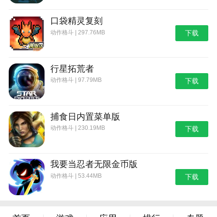
口袋精灵复刻
动作格斗 | 297.76MB
下载
行星拓荒者
动作格斗 | 97.79MB
下载
捕食日内置菜单版
动作格斗 | 230.19MB
下载
我要当忍者无限金币版
动作格斗 | 53.44MB
下载