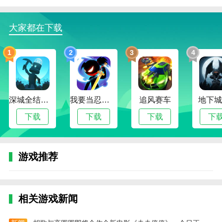
changed播放
1.你需要在changed游戏中不断搜索才能找到更多的线
大家都在下载
索。来免费下载吧。
1
2
3
4
2.changed游戏有非常丰富的剧情内容，可以带给你不
一样的游戏感体验。
3.游戏中有许多不同的元素。你可以在这里和各种角色
自由互动。
深城全结局解锁版
我要当忍者无限金币版
追风赛车
地下城
边肖建议
下载
下载
下载
下
鬼屋恐怖3D:这个游戏有一个非常激动人心的故事。玩
家可以通过与不同的NPC交流来完成各种任务。整个游
游戏推荐
戏采用画风打造整个游戏画面，每个角色都有自己的特
色。
迷失岛2:通过对话，我们可以了解他们背后的故事，并
相关游戏新闻
开始新的解谜冒险，体验不同的有趣游戏方法。游戏中
意想不到的对话内容和意想不到的剧情发展，迫使玩家