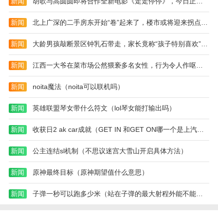
新闻
胡歌与高圆圆即将合作全新电影《走走停停》，今日正式开机（2023胡歌走走停停）
去探索真实的故事。
新闻
北上广深的二手房东开始“卷”起来了，楼市或将迎来拐点（2023二手房楼市）
新闻
大龄男孩敲断景区钟乳石带走，家长竟称“孩子特别喜欢”（2023钟乳石被破坏）
新闻
江西一大爷在菜市场公然猥亵多名女性，行为令人作呕（2023江西大爷猥亵）
新闻
noita魔法（noita可以联机吗）
新闻
英雄联盟琴女带什么符文（lol琴女能打输出吗）
新闻
收获日2 ak car成就（GET IN 和GET ON哪一个是上汽车）
新闻
公主连结sl机制（不思议迷宫大雪山开启具体方法）
新闻
原神最终目标（原神期望值什么意思）
新闻
子弹一秒可以跑多少米（站在子弹的最大射程外能不能看见子弹落在脚下）