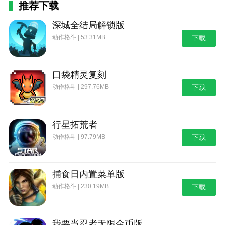
推荐下载
深城全结局解锁版
动作格斗 | 53.31MB
下载
口袋精灵复刻
动作格斗 | 297.76MB
下载
行星拓荒者
动作格斗 | 97.79MB
下载
捕食日内置菜单版
动作格斗 | 230.19MB
下载
我要当忍者无限金币版