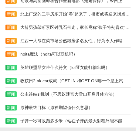
新闻
胡歌与高圆圆即将合作全新电影《走走停停》，今日正式开机（2023胡歌走走停停）
无
攻
敌
略)
新闻
北上广深的二手房东开始“卷”起来了，楼市或将迎来拐点（2023二手房楼市）
版)
新闻
大龄男孩敲断景区钟乳石带走，家长竟称“孩子特别喜欢”（2023钟乳石被破坏）
新闻
江西一大爷在菜市场公然猥亵多名女性，行为令人作呕（2023江西大爷猥亵）
新闻
noita魔法（noita可以联机吗）
新闻
英雄联盟琴女带什么符文（lol琴女能打输出吗）
新闻
收获日2 ak car成就（GET IN 和GET ON哪一个是上汽车）
新闻
公主连结sl机制（不思议迷宫大雪山开启具体方法）
新闻
原神最终目标（原神期望值什么意思）
新闻
子弹一秒可以跑多少米（站在子弹的最大射程外能不能看见子弹落在脚下）