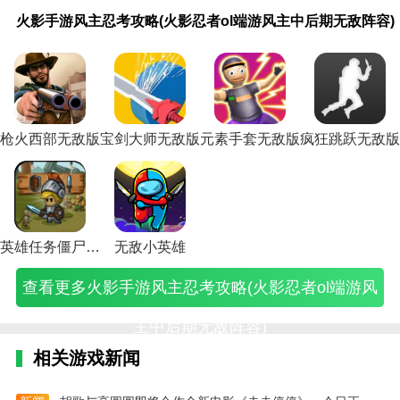
火
手
腾
武
血
手
手
手
腾
手
手
腾
手
羽
大
灵
手
同
大
影
游
讯
林
战
游
游
游
讯
游
游
讯
游
毛
话
动
游
人
话
火影手游风主忍考攻略(火影忍者ol端游风主中后期无敌阵容)
手
英
手
外
上
封
三
英
手
三
英
手
英
球
西
嘻
英
游
西
游
雄
游
传
海
神
国
雄
游
国
雄
游
雄
高
游
哈
雄
戏
游
风
无
英
小
滩
英
无
无
英
无
无
英
无
高
手
势
无
曹
手
主
敌
雄
游
秘
雄
敌
敌
雄
敌
敌
雄
敌
手
游
力
敌
操
游
忍
新
无
戏
籍
榜
攻
新
无
攻
训
无
训
游
冰
2(灵
英
传
冰
考
手
敌
无
小
攻
略
手
敌
略
练
敌
练
戏
封
动
雄
威
封
攻
攻
图
敌
游
略
(三
攻
新
(手
所
新
所
秘
幻
嘻
交
力
幻
略
略
鉴
版
戏
穷
国
略
手
游
攻
手
攻
籍
境
哈
锋
加
境
枪火西部无敌版
宝剑大师无敌版
元素手套无敌版
疯狂跳跃无敌版
(火
(腾
攻
游
(血
人
无
(英
攻
三
略
攻
略
(羽
最
势
攻
强
最
影
讯
略
戏
战
玩
敌
雄
略
国
(手
略
(英
毛
无
力2
略
版
无
忍
手
(英
攻
上
法
游
无
(腾
无
游
(英
雄
球
敌
无
(手
攻
敌
者
游
雄
略
海
(封
戏)
敌
讯
双
英
雄
无
高
攻
敌
游
略
攻
ol
英
无
(武
滩
神
手
英
攻
雄
无
敌
高
略
版)
英
(曹
略
端
雄
敌
林
无
榜
游
雄
略)
无
敌
新
手
(大
雄
操
(大
游
无
游
外
敌
英
怎
无
敌
手
手
无
话
无
传
话
英雄任务僵尸战争无敌版
无敌小英雄
风
敌
戏
传
版
雄
么
敌
训
游
训
敌
西
敌
威
西
主
新
攻
游
秘
无
玩)
手
练
新
练
版
游
英
力
游
查看更多火影手游风主忍考攻略(火影忍者ol端游风
中
手
略)
戏
籍)
敌
游
所
区
营
游
冰
雄
加
手
后
攻
端
攻
官
攻
攻
攻
戏)
封
交
强
游
期
略)
游)
略)
网)
略
略)
略)
幻
锋
版
冰
主中后期无敌阵容)
无
图
境
攻
攻
封
敌
文)
怎
略
略
幻
相关游戏新闻
阵
么
视
手
境
容)
玩)
频)
机
简
版
单