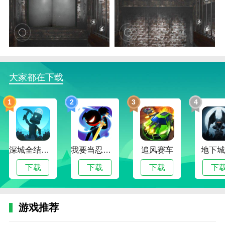
1.这个游戏操作比较简单，自由度比较高。可以选择有
趣的玩法。
2.你收集的每一条线索都会影响游戏的结果。你需要仔
细考虑一下。
3.新元素大大增加了游戏的可玩性，你可以解锁未知的
大家都在下载
线索和问题。
4.outlast无敌版游戏中的第一人称视角增加了代入感，
1
2
3
4
让你更好地体验和完美享受冒险游戏。
用户评估
玩家需要寻找线索才能发现关卡上的危险，独特的探索
深城全结局解锁版
我要当忍者无限金币版
追风赛车
地下城
玩法还是很不错的。
下载
下载
下载
下
趣味冒险:5.3
挑战:8.3
游戏推荐
情节丰富度:8.3