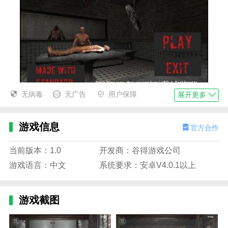
无病毒
无广告
用户保障
展开更多
outlast无敌版描述
1.游戏设计简洁，细节丰富。有趣的游戏方法可以让你
游戏信息
官方合作
更好的冒险。
当前版本：1.0
开发商：谷得游戏公司
2.强调玩家之间的沟通，互相传递信息寻找证据，更好
游戏语言：中文
系统要求：安卓V4.0.1以上
的承担风险。
3、outlast无敌版让玩家可以随时和朋友一起体验游
游戏截图
戏，单人游戏会更刺激。
outlast无敌版播放