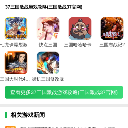
37
qq
百
大
单
单
帝
电
烽
攻
恐
梦三国
梦
拇
三
三
三
3、新玩法，最独特的战争策略游戏模式让玩家在游戏
三
三
度
战
机
机
王
脑
火
略
怖
全图辅
想
指
国
国
国
37三国激战游戏攻略(三国激战37官网)
中做出不同的战术计划。
国
国
游
三
三
游
三
版
三
三
病
助
三
手
q
传
帝
激
神
戏
国
国
戏
国
三
国
国
毒
2019(梦
国
游
传
奇
游
4.免费pk，实时提供丰富的pk环境，让玩家选择不同的
战
游
三
游
赵
三
爱
国
传
单
游
三国全
最
宝
手
游
戏
游
丸
国
戏
云
国
游
战
奇
机
戏
图辅助
强
热
游
戏
攻
城市与真实玩家对战。
戏
(qq
战
攻
攻
群
戏
纪
游
版
攻
2021)
游
血
攻
攻
略
攻
三
记
略
略
侠
攻
游
戏
游
略
戏
三
略
略
(三
边肖建议
略
国
攻
综
(单
传
略
戏
攻
戏
(恐
攻
国
(q
综
国
(三
神
略
合
机
攻
(三
攻
略
破
怖
略
攻
将
合
游
七龙珠爆裂激战无限技能版
快点三国
三国哈哈哈卡牌大师不用实名
三国志战记2
选择一个资源丰富的城市进行攻击，你需要规划最合理
国
游
(手
篇
三
略
国:
略
(烽
解
游
(梦
略
三
篇
戏
的战术，这样你才能轻松取胜。
激
丸
游
(三
国
(三
帝
(电
火
版
戏
想
(热
国
(网
玩
战
一
版
国
赵
国
王
脑
三
预
大
三
血
手
游
法
(
丰富的角色类型:6.2
37
天
三
的
云
群
攻
版
国
约
全
国
三
机
三
攻
官
可
国
大
攻
侠
略)
三
传
(三
绿
小
国
版)
国
略)
易操作体验:5.0
网)
以
战
战)
略
传
国
奇
国
色
游
志
之
吃
记
技
全
战
游
单
资
戏)
手
传
三国大时代4高配版
街机三国修改版
几
攻
巧)
攻
纪
戏
机
源
游
奇)
挑战任务刺激:5.5
个)
略)
略)
游
攻
破
网)
攻
查看更多37三国激战游戏攻略(三国激战37官网)
戏
略
解
略)
攻
大
版
挂
略
全)
游
大
戏
全)
大
相关游戏新闻
全
中
文