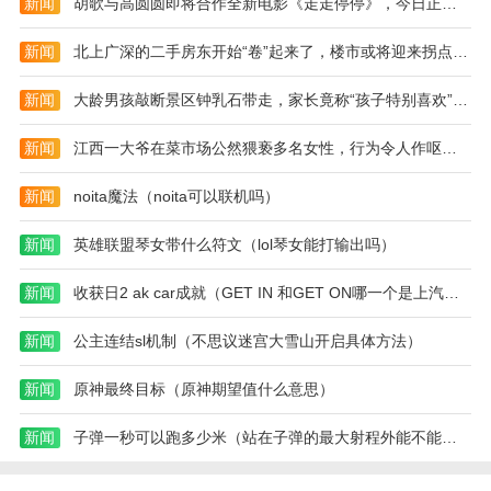
新闻
胡歌与高圆圆即将合作全新电影《走走停停》，今日正式开机（2023胡歌走走停停）
版)
新闻
北上广深的二手房东开始“卷”起来了，楼市或将迎来拐点（2023二手房楼市）
新闻
大龄男孩敲断景区钟乳石带走，家长竟称“孩子特别喜欢”（2023钟乳石被破坏）
新闻
江西一大爷在菜市场公然猥亵多名女性，行为令人作呕（2023江西大爷猥亵）
新闻
noita魔法（noita可以联机吗）
新闻
英雄联盟琴女带什么符文（lol琴女能打输出吗）
新闻
收获日2 ak car成就（GET IN 和GET ON哪一个是上汽车）
新闻
公主连结sl机制（不思议迷宫大雪山开启具体方法）
新闻
原神最终目标（原神期望值什么意思）
新闻
子弹一秒可以跑多少米（站在子弹的最大射程外能不能看见子弹落在脚下）