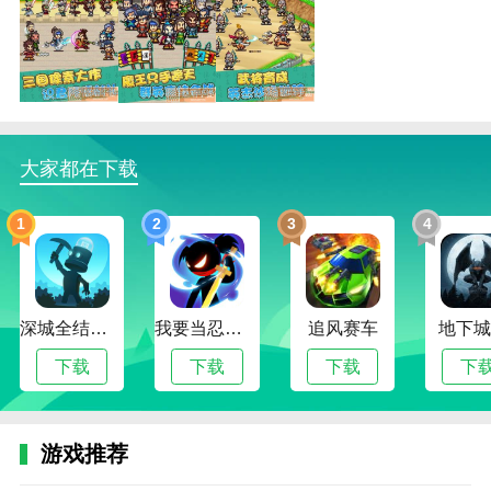
锄战三国村资源不减反增版播放
1.提供的游戏角色让玩家自由升级，不同的角色组合可
以释放强大的技能组合。
大家都在下载
2.在锄战三国村资源不减反增版中升级自己的角色，挑
战不同的游戏关卡，获得游戏奖励。
1
2
3
4
3.改善角色的游戏装备以提高其战斗能力，使其成为团
队通过游戏关卡的主力。
锄战三国村资源不减反增版函数
深城全结局解锁版
我要当忍者无限金币版
追风赛车
地下城
1.全新的主题。我们还在三国历史内容的基础上增加了
下载
下载
下载
下
很多内容，打造史上最全面的体验。
2.在锄战三国村资源不减反增版中，提供了最多样的三
游戏推荐
国战士，任何角色玩家都可以选择。