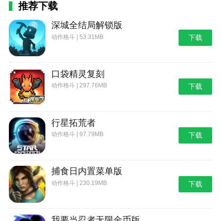
推荐下载
深城全结局解锁版
动作格斗 | 53.31MB
下载
口袋精灵复刻
动作格斗 | 297.76MB
下载
行星拓荒者
动作格斗 | 97.79MB
下载
捕食日内置菜单版
动作格斗 | 230.19MB
下载
我要当忍者无限金币版