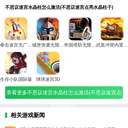
不
大
口
口
提
游
不
口
口
梦
梦
云
空
口袋
口
泰
异
大
思
话
袋
袋
巴
戏
思
袋
袋
幻
幻
顶
间
妖怪
袋
拉
度
话
不思议迷宫水晶柱怎么激活(不思议迷宫点亮水晶柱子)
议
手
妖
妖
尔
口
议
妖
妖
手
西
之
小
单机
妖
瑞
之
手
迷
游
怪
怪
的
袋
迷
怪
怪
游
游
弈
游
攻略
怪
亚
刃
游
宫
充
单
恐
聚
鱼
宫
单
日
带
齐
手
戏
巴特
日
生
2
神
水
值
机
怖
焦
的
水
机
月
宝
天
游
口
姆希
月
命
豪
秘
晶
攻
版
传
水
技
晶
版
单
宝
大
冰
袋
遗迹
单
水
迈
水
柱
略
手
说
晶
巧
柱
手
机
升
圣
晶
妖
(口
机
晶
的
晶
怎
攻
游
游
(提
(游
怎
游
攻
级
攻
凤
怪
袋妖
攻
(泰
水
柜
么
略
攻
戏
巴
戏
么
攻
略
攻
略
凰
攻
怪
略
拉
晶
攻
拳击迷宫无广告版
城堡突袭无限水晶钻石版
帝国塔防无限水晶版
武装冲突内置修改器版
激
大
略
攻
尔
奇
激
略
(口
略
手
攻
略
2016
(口
瑞
给
略
活
全
大
略
的
妙
活
大
袋
(梦
游
略
(QQ
巴特
袋
亚
谁
(大
(
(不
(大
全
(口
聚
的
(不
全
妖
幻
(梦
秘
空
姆希
妖
生
(异
话
思
话
(口
袋
焦
口
思
(口
怪
西
幻
籍
间
遗迹
怪
命
度
手
议
西
袋
妖
水
袋
议
袋
日
游
西
(云
小
怎么
日
水
神
游
迷
游
妖
怪
晶
玩
迷
妖
月
口
游
顶
游
走)
月
晶
剑
冰
宫
口
怪
恐
和
法)
宫
怪
单
袋
口
之
戏
图
地
2
柜
生存小队国际版
球球迷宫3D
点
袋
单
怖
夸
水
单
机
版
袋
弈
口
文
图
豪
寻
亮
版
机
故
眼
晶
机
游
宝
版
水
袋
攻
种
迈
找
查看更多不思议迷宫水晶柱怎么激活(不思议迷宫点
水
怎
版
事)
比
柱
游
戏)
宝
齐
晶
妖
略
子)
的
方
晶
么
手
哪
怎
戏
升
天
怎
怪)
一
水
法)
柱
充
游
个
么
大
级
大
么
周
晶
亮水晶柱子)
子)
值)
攻
好)
激
全)
攻
圣)
得)
目)
有
图
略
活
略)
什
相关游戏新闻
大
视
么
全
频)
用)
下