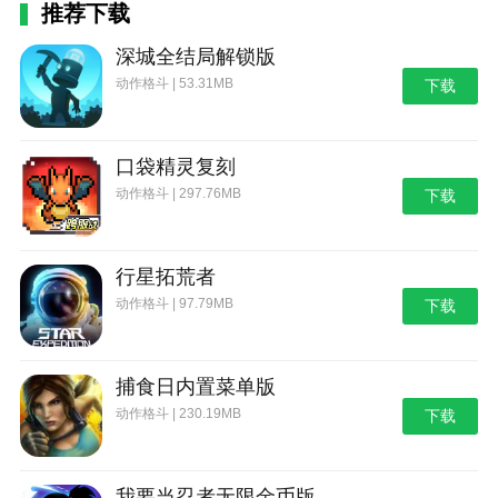
推荐下载
深城全结局解锁版
动作格斗 | 53.31MB
下载
口袋精灵复刻
动作格斗 | 297.76MB
下载
行星拓荒者
动作格斗 | 97.79MB
下载
捕食日内置菜单版
动作格斗 | 230.19MB
下载
我要当忍者无限金币版