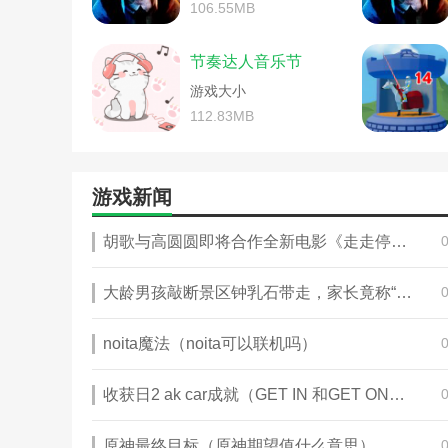
古典音乐和游戏攻略(古典音乐音游
波点音乐如何设铃声(波点
106.55MB
古典音乐和游戏攻略(入门古典音乐
网易云音乐歌词怎么取消显
音乐亲子游戏动作模仿规则玩法(
椒盐音乐app怎么用(椒盐口
节奏达人音乐节
最终幻想7重制版音乐的力量(最终
铃声多多如何上传本地音乐
游戏大小
史上最坑爹的游戏攻略广场舞噪音
酷狗下载歌曲mp3格式怎么
音乐亲子游戏动作模仿规则玩法(
qq音乐怎么送好友三天会员
112.83MB
最终幻想7重制版音乐的力量(最终
波点音乐怎么使用(波点音
剑网3游戏背景资料整理之万花谷(
婚礼纪怎么自己弄音乐(婚
最终幻想7重制版音乐的力量(最终
moo音乐使用(moo音乐使
游戏新闻
音乐游戏传杯子的玩法(传杯子游
喵喵记账的音乐怎么关(喵
音乐游戏大灰狼玩法(大灰狼的音乐
华为音乐怎么隐藏歌曲名字
胡歌与高圆圆即将合作全新电影《走走停停》，今日正式开机（2023胡歌走走停停）
梦幻诛仙铃音手游攻略(梦幻诛仙端
qq音乐怎么删除歌单里面的
大班音乐套圈游戏玩法(大班音乐
海贝音乐怎么设置播放模式
大班音乐套圈游戏玩法(适合套圈游
华为音乐怎么清理缓存数据
大龄男孩敲断景区钟乳石带走，家长竟称“孩子特别喜欢”（2023钟乳石被破坏）
西)
小小游戏玩法多歌(游戏小音乐)
海贝音乐怎么wifi传歌曲(
大班音乐游戏剪剪纸玩法与规则(
noita魔法（noita可以联机吗）
汽水下载(汽水下载的音乐
半衰期爱莉克斯音乐盒试听(半衰期
qq音乐mac的歌怎么下载
nba2k里面的歌曲(nba2k背景音
收获日2 ak car成就（GET IN 和GET ON哪一个是上汽车）
必剪如何去掉片尾(必剪怎
《梦想新大陆》幻乐伙伴搭配什么
酷狗下载的音乐在哪个手机
csgo音乐盒是啥(csgo音乐盒是什
夹)
《我的世界》魔法金属音乐水晶怎
原神最终目标（原神期望值什么意思）