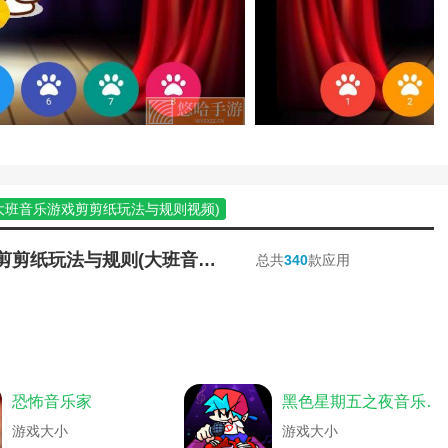
时关闭(电脑版网易云音乐怎么设置定时关
杯音乐歌名叫什么)
起听(网易云音乐如何和微信好友一起听
网易云音乐怎么设置密码锁)
怎么导出(5sing原创音乐下载的歌曲怎么文
销(5sing原创音乐怎么实名认证)
大班音乐游戏剪剪纸玩法与规则视频)
华为音乐怎样退出)
音乐)
mac版qq音乐格式转mp4)
简单音乐游戏棒棒糖玩法(简单音乐游戏棒棒糖玩法视频)
音乐好)
3格式(mac怎么把qq音乐下载到u盘)
大班音乐游戏剪剪纸玩法与规则(幼儿剪纸游戏玩法)
大班音乐游戏剪剪纸玩法与规则(大班音乐游戏剪剪纸玩法与规则视频)
总共
340
款应用
奏游戏棒棒糖教案)
(波点音乐怎么设置音质)
史上最恶搞的音乐游戏攻略(超好玩的音乐游戏)
略钢琴)
na教程)
有歌的腾讯游戏攻略(腾讯的一个音乐游戏)
好玩的音乐游戏)
(海贝音乐怎么导入歌曲文件里)
有歌的腾讯游戏攻略(腾讯游戏音乐)
景音乐)
置音乐(婚礼纪电子请帖音乐可以换吗)
史上最恶搞的音乐游戏攻略(最经典的游戏音乐)
)
(如何用itunes导入音乐到手机)
游戏活动手指歌玩法(音乐游戏手指运动教案)
戏攻略)
点音乐怎么设置播放顺序)
旋律圆舞曲游戏攻略(游戏螺旋圆舞曲的背景音乐)
恐怖音乐家
黑色星期五之夜音乐之战
法视频)
音乐(咪咕音乐怎么导入手机里的音乐库)
家长在音乐游戏中的指导技巧(音乐课怎么玩游戏)
豆教案)
qq音乐怎么设置简单页面)
家长在音乐游戏中的指导技巧(音乐游戏怎么教)
游戏大小
游戏大小