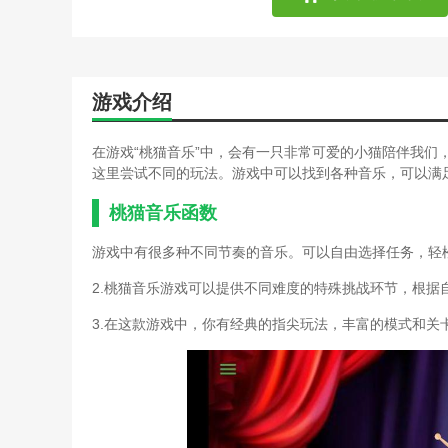
简单音乐游戏棒棒糖玩法(
妄想症音乐游戏攻略(妄想
大班音乐游戏剪剪纸玩法与
简单音乐游戏棒棒糖玩法(
史上最恶搞的音乐游戏攻略
游戏介绍
妄想症音乐游戏攻略(妄想
有歌的腾讯游戏攻略(腾讯
在游戏“桃猫音乐”中，会有一只非常可爱的小猫陪伴我们
史上最恶搞的音乐游戏攻略
这里尝试不同的玩法。游戏中可以找到各种音乐，可以满
有歌的腾讯游戏攻略(腾讯
灵动嘻哈势力2(灵动嘻哈势
桃猫音乐函数
史上最恶搞的音乐游戏攻略
手指逃游戏攻略(抓逃手指
游戏中有很多种不同节奏的音乐。可以自由选择任务，轻
游戏活动手指歌玩法(音乐
2.桃猫音乐游戏可以提供不同难度的特殊挑战环节，根据
恐怖歌剧院游戏攻略(恐怖
旋律圆舞曲游戏攻略(游戏
3.在这款游戏中，你有经典的指尖玩法，丰富的模式和关
炒豆豆音乐游戏玩法(炒豆
家长在音乐游戏中的指导技
炒豆豆音乐游戏玩法(音乐
家长在音乐游戏中的指导技
古典音乐和游戏攻略(古典
古典音乐和游戏攻略(古典