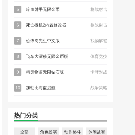
5
冷血射手无限金币
枪战射击
6
死亡扳机2内置修改器
枪战射击
7
恐怖肉先生中文版
找物解谜
8
飞车大漂移无限金币版
体育竞技
9
精灵物语无限钻石版
卡牌对战
10
加勒比海盗启航
战争策略
热门分类
全部
角色扮演
动作格斗
休闲益智