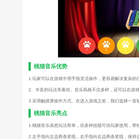
古典音乐和游戏攻略(入门
最终幻想7重制版音乐的力量
音乐亲子游戏动作模仿规则
最终幻想7重制版音乐的力
史上最坑爹的游戏攻略广场
音乐亲子游戏动作模仿规则
频)
最终幻想7重制版音乐的力
斑鸠游戏技巧(斑鸠游戏音乐
桃猫音乐优势
剑网3游戏背景资料整理之
音乐游戏传杯子的玩法(杯
1.玩家可以在游戏中用手指灵活操作，更容易解决复杂的
最终幻想7重制版音乐的力
音乐游戏传杯子的玩法(传
2、丰富的玩法等着你。音乐风格不仅多样，还可以在游
最终幻想7重制版音乐的力
3.采用触摸屏操作方式。在进入游戏之前，我们选择一首
音乐游戏大灰狼玩法(大灰
音乐游戏大灰狼玩法(音乐
桃猫音乐亮点
梦幻诛仙铃音手游攻略(梦
音乐游戏大灰狼玩法(音乐
1.桃猫音乐虽然玩法简单，但多种技能可供玩家使用，带
大班音乐套圈游戏玩法(大
音乐游戏捉泥鳅玩法(音乐
2.左手指向左边两条竖线，右手指向右边两条竖线，保持