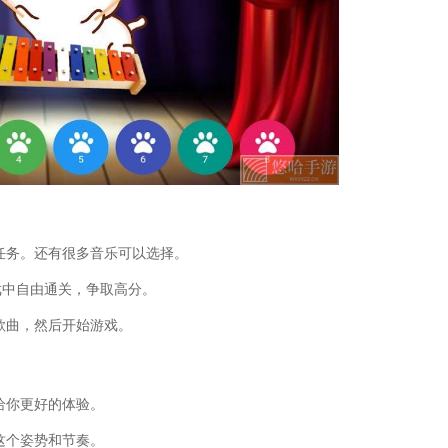
古典音乐)
(最终幻想7re音乐的力量)
玩法(亲子游戏的音乐)
量(最终幻想7重制版背景音乐)
舞噪音(对付广场舞噪音的音乐)
玩法(音乐亲子游戏动作模仿规则玩法视
量(最终幻想7重制版三首音乐)
)
万花谷(剑网三万花谷背景音乐)
子传递游戏音乐)
任务。还有很多音乐可以选择。
量(最终幻想7重制版音乐的力量攻略)
杯子游戏音乐叫什么)
戏中自由通关，争取高分。
量(最终幻想7重制版找曲子)
歌曲，然后开始游戏。
狼的音乐游戏)
游戏大灰狼玩法教案)
幻诛仙端游音乐)
游戏战胜大灰狼)
给你更好的体验。
班音乐游戏《套圈》教案)
游戏捉泥鳅玩法教案)
这个姿势和节奏。