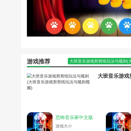
电脑版的网易云音乐怎么定
闭)
抖音世界杯音乐(抖音世界
如何用网易云和微信朋友一
歌)
怎么设置网易云音乐密码(
5sing原创音乐下载的歌曲
件找不到)
5sing原创音乐账号怎么注
游戏推荐
大班音乐游戏剪剪纸玩法与规则(
华为音乐播放器怎么退出(
割绳子嗡嗡盒游戏攻略(割绳子游戏
mac版qq音乐格式转mp3(
妄想症音乐游戏攻略(妄想症听什么
mac的qq音乐怎么下载mp
简单音乐游戏棒棒糖玩法(音乐节
波点音乐怎么关闭环境音效
妄想症音乐游戏攻略(妄想症游戏攻
飞傲音乐怎么用(飞傲音乐dl
史上最恶搞的音乐游戏攻略(特别
海贝音乐怎么导入歌曲文件
灵动嘻哈势力2(灵动嘻哈势力2背
婚礼纪制作电子请帖怎么设
手指逃游戏攻略(抓逃手指游戏音乐
itunes怎么导入音乐到U盘
恐怖歌剧院游戏攻略(恐怖音乐家游
波点音乐怎么查看歌词(波
恐怖音乐家中文版
炒豆豆音乐游戏玩法(炒豆豆游戏玩
咪咕音乐怎么导入手机里的
炒豆豆音乐游戏玩法(音乐游戏炒豆
qq音乐怎么设置简洁界面(
游戏大小