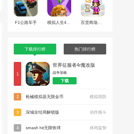
F1公路车手
模拟人生4全dlc整合版
百货商场物语2
下载排行榜
热门排行榜
世界征服者4r魔改版
战争策略
1
下载
2
枪械模拟器无限金币
模拟塔防
3
深城全结局解锁版
动作格斗
4
smash hit无限铁球
休闲益智