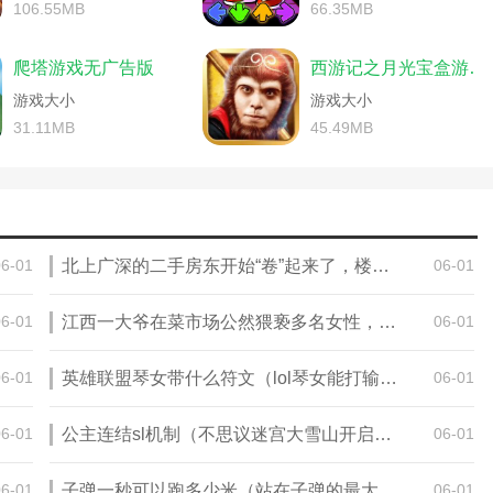
)
音乐如何设铃声苹果手机)
古典音乐和游戏攻略(古典音乐和游戏攻略一样吗)
106.55MB
66.35MB
)
示在锁屏(网易云音乐关闭锁屏歌词)
最终幻想7重制版音乐的力量(最终幻想7re音乐的力量)
亲子游戏的音乐)
音)
爬塔游戏无广告版
西游记之月光宝盒游戏破解版
幻想7重制版背景音乐)
(铃声多多怎么上传自己的歌)
(对付广场舞噪音的音乐)
下载(酷狗音乐怎么下载mp3格式的歌曲)
游戏大小
游戏大小
音乐亲子游戏动作模仿规则玩法视频)
(qq音乐怎么送好友三天会员给好友)
31.11MB
45.49MB
幻想7重制版三首音乐)
乐怎么使用微信登录)
斑鸠游戏技巧(斑鸠游戏音乐)
剑网三万花谷背景音乐)
礼纪怎么用自己音乐)
音乐游戏传杯子的玩法(杯子传递游戏音乐)
幻想7重制版音乐的力量攻略)
用流程图)
戏音乐叫什么)
喵记账怎么取消存钱计划)
最终幻想7重制版音乐的力量(最终幻想7重制版找曲子)
游戏)
(华为音乐怎么打开隐藏音乐)
音乐游戏大灰狼玩法(音乐游戏大灰狼玩法教案)
06-01
北上广深的二手房东开始“卷”起来了，楼市或将迎来拐点（2023二手房楼市）
06-01
游音乐)
歌曲(qq音乐里如何删除歌单)
音乐游戏大灰狼玩法(音乐游戏战胜大灰狼)
游戏《套圈》教案)
的(海贝音乐怎么设置顺序播放)
音乐游戏捉泥鳅玩法(音乐游戏捉泥鳅玩法教案)
戏音乐)
包(华为音乐怎么清理缓存数据包里的东
健康游戏小转椅的玩法(音乐游戏小转椅)
06-01
江西一大爷在菜市场公然猥亵多名女性，行为令人作呕（2023江西大爷猥亵）
06-01
音乐游戏捉泥鳅玩法(音乐捉泥鳅家长游戏玩法)
海贝音乐怎么wifi传歌曲到电脑)
大班剪纸方法)
06-01
英雄联盟琴女带什么符文（lol琴女能打输出吗）
06-01
是什么格式)
爱莉克斯音乐盒试听mvp)
《猫之城》电音风暴值得练吗(猫之城音乐)
到电脑(qq音乐的歌怎么下载到u盘)
乐中文歌)
downey的喵(喵的音乐)
gta音乐柜在哪儿(gta5音乐柜在那)
06-01
公主连结sl机制（不思议迷宫大雪山开启具体方法）
06-01
么去掉背景音乐)
音乐好听(梦想新大陆幻乐厉害吗)
文件夹(酷狗下载下来的音乐在哪个文件
么意思)
半衰期爱莉克斯音乐盒试听(半衰期:爱莉克斯)
么获得(《我的世界》魔法金属音乐水晶怎么获得)
06-01
子弹一秒可以跑多少米（站在子弹的最大射程外能不能看见子弹落在脚下）
06-01