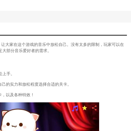
简单音乐游戏棒棒糖玩法视频)
症听什么音乐好)
规则(幼儿剪纸游戏玩法)
音乐节奏游戏棒棒糖教案)
(超好玩的音乐游戏)
症游戏攻略钢琴)
的一个音乐游戏)
，让大家在这个游戏的音乐中放松自己。没有太多的限制，玩家可以在
(特别好玩的音乐游戏)
足大部分音乐爱好者的需求。
游戏音乐)
力2背景音乐)
(最经典的游戏音乐)
游戏音乐)
松上手。
游戏手指运动教案)
自己的实力和放松程度选择合适的关卡。
音乐家游戏攻略)
螺旋圆舞曲的背景音乐)
卡，以及各种特效！
豆游戏玩法视频)
巧(音乐课怎么玩游戏)
游戏炒豆豆教案)
巧(音乐游戏怎么教)
音乐音游)
音乐和游戏攻略一样吗)