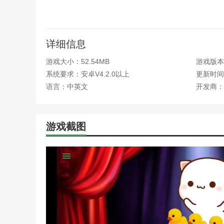
大班音乐套圈游戏玩法(适
3.在游戏中拥有合理的操作方法可以给你带来更好的成绩
健康游戏小转椅的玩法(音
小小游戏玩法多歌(游戏小
桃猫音乐播放
音乐游戏捉泥鳅玩法(音乐
详细信息
大班音乐游戏剪剪纸玩法与
1.桃猫音乐游戏有更多的玩法自由和多种音乐可供选择，
半衰期爱莉克斯音乐盒试听
游戏大小：52.54MB
游戏版本：
《猫之城》电音风暴值得练
2.期待毛毛在游戏桃猫音乐中治愈你的坏心情，和各种有趣
系统要求：安卓V4.2.0以上
更新时间：2
nba2k里面的歌曲(nba2
语言：中英文
开发商：
3.这个游戏的内容很有趣，可玩性很强，还有大家喜欢的
downey的喵(喵的音乐)
《梦想新大陆》幻乐伙伴搭
4.游戏中，音乐在游戏过程中突然停止，让玩家在收集金
csgo音乐盒是啥(csgo音
游戏截图
半衰期爱莉克斯音乐盒试听(
相关建议
《我的世界》魔法金属音乐
周五晚上，funk用独特的操控技巧玩更快更快乐的游戏
水晶怎么获得)
白日梦背景音乐(白日梦纯
《星期五之夜funk面条侠》的游戏级旅程一定会让你激
《虾米音乐》正式宣布关停
节奏任务。
飞傲音乐播放器app怎么样
5sing原创音乐怎么用(5s
波点音乐怎么设置单曲循环
微视怎么添加歌词字幕内容
酷狗音乐的歌词怎么调成多