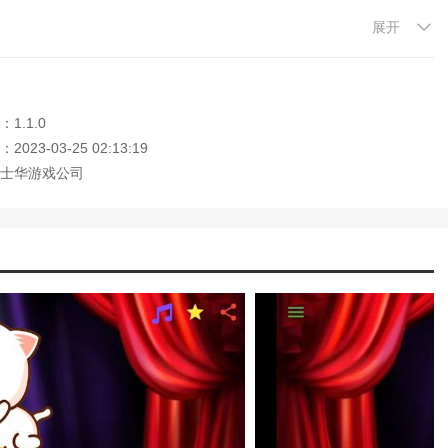
合套圈游戏音乐)
展开
，帮助你轻松获得高分。
乐游戏小转椅)
音乐)
捉泥鳅家长游戏玩法)
规则(大班剪纸方法)
不断挑战自己的极限。
(半衰期爱莉克斯音乐盒试听mvp)
1.1.0
吗(猫之城音乐)
的NPC对话。
023-03-25 02:13:19
k背景音乐中文歌)
士华游戏公司
在线音乐合成内容。
gta音乐柜在哪儿(gta5音乐柜在那)
配什么音乐好听(梦想新大陆幻乐厉害吗)
币的同时可以休息一下。
乐盒是什么意思)
半衰期:爱莉克斯)
水晶怎么获得(《我的世界》魔法金属音乐
，享受各种流行音乐，在这里以最快的速度获得高分。
音乐)
情满满。数百个不同的关卡，丰富的音乐流派选择，灵活的手指动作完成
是真的吗(虾米音乐是不是下架了)
(飞傲播放器推荐)
ing原创音乐用户赵依曼)
(波点音乐怎么设置定时关闭)
(微视怎么给视频加字幕和音乐)
行模式(酷狗音乐咋样把歌词多显示出来)