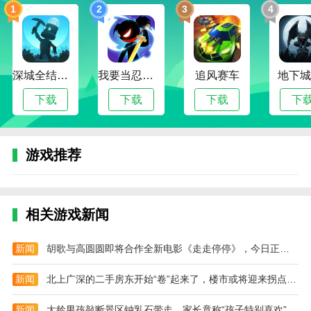
戏，小朋友也可以进行舞蹈任务。
1
2
3
4
和弦男孩亮点
1.玩家可以使用多种舞蹈技巧。游戏中的场景非常漂
亮，舞步也非常独特。
深城全结局解锁版
我要当忍者无限金币版
追风赛车
地下城
2、游戏界面美观，游戏背景音乐很有感情，玩家的游
下载
下载
下载
下
戏体验会更好。
3.这个游戏很有趣。最近开发了独特的游戏模式，傻逼
游戏推荐
游戏也很好玩。
4、操作简单方便，玩家可以随时点击屏幕完成关卡，
每个游戏都超级上瘾。
相关游戏新闻
相关建议
游戏中的音乐之刃，你可以用自己的方式和节奏完成关
新闻
胡歌与高圆圆即将合作全新电影《走走停停》，今日正式开机（2023胡歌走走停停）
卡，抓住机会。你是最棒的控球者，参加这场比赛对你
新闻
北上广深的二手房东开始“卷”起来了，楼市或将迎来拐点（2023二手房楼市）
来说是一种真正的享受。
音乐冲浪者精致的极简设计和清晰的图形风格看起来很
新闻
大龄男孩敲断景区钟乳石带走，家长竟称“孩子特别喜欢”（2023钟乳石被破坏）