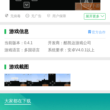
无病毒
无广告
用户保障
和弦男孩优势
展开更多
1.这款游戏非常容易上手和体验，更多玩家可以轻松享
受更多乐趣。
游戏信息
官方合作
2.和弦男孩游戏性让人更放松，复杂的解压过程让人更
当前版本：0.4.1
开发商：酷凯达游戏公司
放松。
游戏语言：多国语言
系统要求：安卓V4.0.1以上
3.这是一款非常适合各种初学者或者高手的音乐主题游
戏，主要是放松一下。
游戏截图
和弦男孩播放
1.和弦男孩游戏中有很多任务，玩家需要根据任务的要
求跳舞。
2.玩家可以在游戏中解锁更多舞者。这些舞蹈演员有漂
亮的服装和精彩的舞蹈。
大家都在下载
3.玩家可以根据音乐的节奏进行各种舞蹈任务，玩游