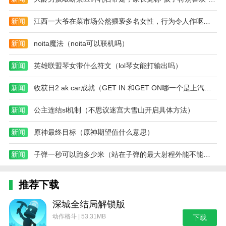
简单，大量的皮肤和新的挑战关卡只会让游戏变得更
新闻
江西一大爷在菜市场公然猥亵多名女性，行为令人作呕（2023江西大爷猥亵）
好。
新闻
noita魔法（noita可以联机吗）
新闻
英雄联盟琴女带什么符文（lol琴女能打输出吗）
新闻
收获日2 ak car成就（GET IN 和GET ON哪一个是上汽车）
新闻
公主连结sl机制（不思议迷宫大雪山开启具体方法）
新闻
原神最终目标（原神期望值什么意思）
新闻
子弹一秒可以跑多少米（站在子弹的最大射程外能不能看见子弹落在脚下）
推荐下载
深城全结局解锁版
动作格斗 | 53.31MB
下载