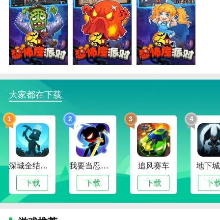
恐怖屋派对描述
1.要创造大量的游戏场景，玩家需要利用有利的环境因
素，快速隐藏，不要让怪物发现自己。
2.每个怪物都有超强的战斗力。一旦被怪物发现，就会
被严重破坏，这是非常可怕的。
大家都在下载
3.恐怖屋派对在游戏中，和朋友一起躲在恐怖的氛围
1
2
3
4
中，体验刺激的游戏乐趣。
恐怖屋派对播放
1.玩家需要灵活快速的隐藏，躲在安全的地方不被发
深城全结局解锁版
我要当忍者无限金币版
追风赛车
地下城
现。
下载
下载
下载
下
2.每一幕都很危险。恐怖屋派对游戏里随时都有各种各
样的怪物。玩家不得发出任何声音。
3.怪物的听觉很强，会通过细微的声音找到玩家。玩家