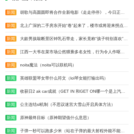
攻
略
大
略
新闻
胡歌与高圆圆即将合作全新电影《走走停停》，今日正式开机（2023胡歌走走停停）
全)
新闻
北上广深的二手房东开始“卷”起来了，楼市或将迎来拐点（2023二手房楼市）
新闻
大龄男孩敲断景区钟乳石带走，家长竟称“孩子特别喜欢”（2023钟乳石被破坏）
新闻
江西一大爷在菜市场公然猥亵多名女性，行为令人作呕（2023江西大爷猥亵）
新闻
noita魔法（noita可以联机吗）
新闻
英雄联盟琴女带什么符文（lol琴女能打输出吗）
新闻
收获日2 ak car成就（GET IN 和GET ON哪一个是上汽车）
新闻
公主连结sl机制（不思议迷宫大雪山开启具体方法）
新闻
原神最终目标（原神期望值什么意思）
新闻
子弹一秒可以跑多少米（站在子弹的最大射程外能不能看见子弹落在脚下）