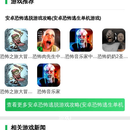
游戏推荐
需要有超强的忍耐力来躲避怪物的攻击。
安
八
国
可
恐
恐
恐
恐
恐
恐
恐
恐
恐
恐
口
猫
密
奶
史
4.融入更多冒险元素，尝试各种玩法，保持奔跑，快速
卓
宗
产
怕
怖
怖
怖
怖
怖
怖
怖
怖
怖
怖
袋
咪
室
奶
上
安卓恐怖逃脱游戏攻略(安卓恐怖逃生单机游戏)
恐
罪
恐
的
病
都
僵
黎
密
逃
学
游
游
游
妖
恐
逃
恐
第
躲避追逐怪物，探索更广阔的冒险地图，解锁更多游戏
怖
恐
怖
奶
毒
市
尸
明
室
生
校
戏
戏
戏
怪
怖
脱
怖
一
关卡。
逃
怖
游
奶
游
传
单
堕
解
游
攻
分
猫
凶
恐
游
游
游
恐
脱
游
戏
恐
戏
说
机
落
密
戏
略
享
馆
宅
怖
戏
戏
戏
怖
游
戏
妈
怖
攻
游
游
圣
游
第
游
攻
游
攻
传
攻
攻
攻
的
用户评估
戏
攻
妈
邻
略
戏
戏
殿
戏
九
戏
略
戏
略
说
略
略
略
游
这个游戏是动漫风格的，不是很恐怖。通过使用关卡提
攻
略
攻
居
(恐
杉
攻
(恐
攻
关
(恐
(恐
攻
(凶
游
(关
医
(奶
戏
略
(十
略
游
怖
家
略
怖
略
攻
怖
怖
略
宅
戏
于
院
奶
攻
恐怖之旅大冒险无限资源版
恐怖肉先生中文版
恐怖音乐家中文版
恐怖奶奶2圣诞老人
供的各种道具，它策划了一场完美的恐怖恶作剧。
(安
宗
(妈
戏
游
村
(恐
黎
(恐
略
游
游
(恐
恐
攻
猫
(密
恐
略
卓
罪
妈
攻
戏
攻
怖
明
怖
(恐
戏
戏
怖
怖
略
咪
室
怖
(最
(
乐趣:4.6
恐
恐
恐
略
大
略
僵
堕
密
怖
校
攻
游
冒
(口
的
逃
游
经
怖
怖
怖
(可
全
(恐
尸
落
室
逃
园
略
戏
险
袋
恐
脱
戏)
典
乐趣:8.3
逃
恐
游
怕
绿
怖
单
圣
游
生
攻
指
猫
攻
妖
怖
之
的
生
怖)
戏
的
色
游
机
殿
戏
游
略)
南)
馆
略)
怪
游
恐
恐
游戏挑战:8.0
单
手
奶
资
戏
游
入
大
戏
游
恐
戏)
怖
怖
恐怖之旅大冒险免广告版
恐怖音乐家
机
机
奶
源
挑
戏
口)
全)
第
戏
怖
医
游
游
版)
恐
网)
战
攻
九
攻
故
院
戏)
查看更多安卓恐怖逃脱游戏攻略(安卓恐怖逃生单机
戏)
怖
都
略
关
略
事)
攻
邻
市
手
攻
视
略)
居
传
机
略
频)
游戏)
游
说)
版)
图
戏
解)
相关游戏新闻