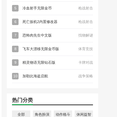
5
冷血射手无限金币
枪战射击
6
死亡扳机2内置修改器
枪战射击
7
恐怖肉先生中文版
找物解谜
8
飞车大漂移无限金币版
体育竞技
9
精灵物语无限钻石版
卡牌对战
10
加勒比海盗启航
战争策略
热门分类
全部
角色扮演
动作格斗
休闲益智