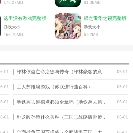
游戏在线阅读完整版)
全能攻略游戏在线完结(全能攻略游戏完整版)
178.27MB
81.05MB
解说(凶宅惊魂游戏简介)
子2攻略1)
史上第一恐怖的游戏攻略(最经典的恐怖游戏)
逊恐怖游戏攻略大全)
略)
手机游戏版侠客风云传攻略(侠客风云传手机版完整攻略)
这里没有游戏完整版
蝶之毒华之锁完整版
怖的奶奶游戏攻略)
校白色情人节超现实难度攻略)
你是传奇完整攻略)
略下载)
游戏大小
手游密室逃脱第三关攻略(密室逃脱3完整攻略)
游戏大小
端(热血传奇11周年客户端)
来客恐怖之旅游戏攻略第一关)
456.70MB
6.82MB
略(割绳子二游戏攻略)
单机游戏秘籍怎么用)
寻秦记游戏完整版攻略(寻秦记小游戏)
(手游恐怖生存解密游戏攻略视频)
)
纸人游戏鬼的资料(纸人恐怖游戏内容详解)
怖游戏攻略大全)
菲尽详细攻略)
x战警:天启下载(x战警天启免费完整版)
(泰国恐怖游戏《甜蜜的家》)
游攻略)
单机医院逃脱游戏攻略(逃出医院的恐怖游戏)
1完整攻略)
横店影视城旅游攻略完整版)
无限恐怖游戏安卓版攻略视频)
06-01
绿林侠盗亡命之徒与传奇（绿林豪客的意思是什么，出处是哪里）
06-01
怖邻居奶奶的第一关攻略)
游戏幻影攻略)
逃脱游戏攻略视频)
恐怖端游游戏攻略(恐怖端游游戏攻略视频)
攻略(逃出恐怖的房子攻略)
VR攻略)
恐怖黎明堕落圣殿(恐怖黎明堕落圣殿装备掉落)
06-01
工人苏维埃游戏（苏联进行曲百科）
06-01
仙手游芳菲完整攻略图)
逃脱游戏攻略大全)
恐怖逃生游戏第九关攻略(密室逃生9游戏攻略)
仙端游新手攻略)
怖学校手机攻略)
恐怖游戏分享攻略(在恐怖游戏里攻略)
06-01
地铁离去道德点必须全拿吗（地铁离去第二章完美结局）
06-01
完整版手机苹果)
物游戏攻略)
恐怖学校白色情人节攻略手游)
恐怖游戏凶宅惊魂游戏攻略解说大全)
杨家将传奇双线完整攻略)
06-01
卧龙吟孙策什么兵种（三国志战略版孙策加周瑜什么兵种）
06-01
星球大战完整版传奇)
猫咪恐怖游戏攻略(猫猫恐怖游戏)
怖传说)
室逃脱9探索地库攻略完整版)
医院游戏攻略)
免费完整版)
奶奶恐怖游戏通关攻略(恐怖的奶奶游戏攻略)
06-01
全面战争三国五虎将（全面战争三国，大哥们觉得哪个初始角色最厉害）
06-01