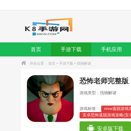
首页
手游下载
手机应用
所在位置：
首页
>
手游下载
>
找物解谜
恐怖老师完整版
游戏类型：找物解谜
游戏标签：
rime逃脱游戏
安卓恐怖逃脱游戏攻略(安
八宗罪恐怖游戏攻略(十宗
国产恐怖游戏妈妈攻略(妈
安卓版下载