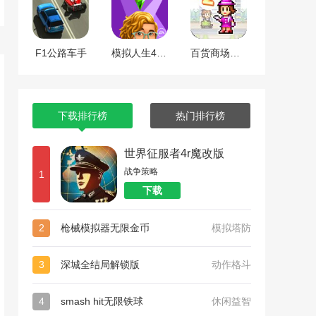
F1公路车手
模拟人生4全dlc整合版
百货商场物语2
下载排行榜
热门排行榜
世界征服者4r魔改版
战争策略
1
下载
2
枪械模拟器无限金币
模拟塔防
3
深城全结局解锁版
动作格斗
4
smash hit无限铁球
休闲益智