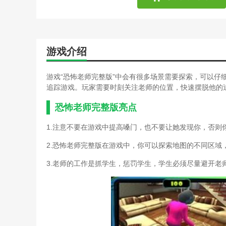
可怕的奶奶恐怖邻居游戏攻
恐怖病毒游戏攻略(恐怖游
恐怖都市传说游戏杉家村攻
恐怖僵尸单机游戏攻略(恐
游戏介绍
恐怖黎明堕落圣殿(恐怖黎
恐怖密室解密游戏攻略(恐
恐怖逃生游戏第九关攻略(
游戏“恐怖老师完整版”中会有很多场景需要探索，可以仔
恐怖学校攻略游戏(恐怖游
追踪游戏。玩家需要时刻关注老师的位置，快速摆脱他的
恐怖游戏分享攻略(恐怖游
恐怖游戏猫馆游戏攻略(恐
恐怖老师完整版亮点
恐怖游戏凶宅攻略(凶宅恐
1.注意不要在游戏中提高嗓门，也不要让她发现你，否则
口袋妖怪恐怖传说游戏攻略
乐高星球大战传奇游戏攻略
2.恐怖老师完整版在游戏中，你可以探索地图的不同区域
猫咪恐怖游戏攻略(关于猫
密室逃脱游戏攻略医院(密
3.老师的工作是抓学生，惩罚学生，学生必须尽量避开老
奶奶恐怖游戏攻略(奶奶恐
倩女幽魂手游完整攻略(倩
情欲攻略游戏在线阅读(情
全能攻略游戏在线完结(全
谁有游戏割绳子2的完整攻略