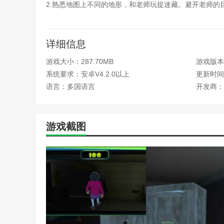
2.熟悉地图上不同的地形，和老师玩捉迷藏。避开老师的
恐怖密室逃脱游戏攻略(恐
恐怖逃生游戏第九关攻略(
3.玩家需要在这个游戏中收集不同的线索，也可以使用廉
恐怖学校手游超现实难度攻
注意不要出声，也不要让她找到你，否则你会被带回去接
恐怖游戏分享攻略(在恐怖
详细信息
恐怖游戏猫馆游戏攻略(猫
游戏大小：287.70MB
游戏版本：
恐怖游戏凶宅惊魂游戏攻略
系统要求：安卓V4.2.0以上
全)
更新时间：2
用户评估
乐高星球大战传奇游戏攻略
语言：多国语言
开发商：
猫咪恐怖游戏攻略(猫猫恐
会有很多场景可以解锁，玩家可以自由挑战。
密室逃脱9车库小游戏详细
魔弦传说游戏攻略图解(魔
恐怖程度:5.6
游戏截图
奶奶恐怖游戏通关攻略(恐
图片真实性:8.0
倩女幽魂手游完整攻略(倩
谁有游戏割绳子2的完整攻
游戏自由度:8.0
手游白人节恐怖学校攻略(
手游恐怖生存解密游戏攻略
手游造梦西游ol平民攻略(造
泰迪熊逃脱游戏攻略(逃离
无限恐怖游戏安卓版攻略(
仙命决游戏新手攻略(仙命