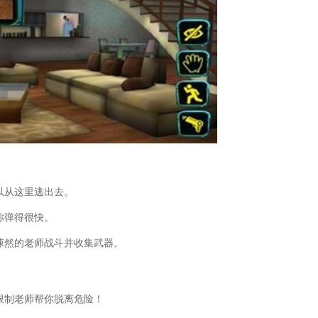
最经典的恐怖游戏)
戏完整攻略)
(侠客风云传手机版完整攻略)
恐怖学校白色情人节超现实难度攻略)
怖护士攻略下载)
密室逃脱3完整攻略)
(外星来客恐怖之旅游戏攻略第一关)
限恐怖单机游戏秘籍怎么用)
秦记小游戏)
恐怖爷爷)
怖游戏内容详解)
诛仙芳菲尽详细攻略)
启免费完整版)
以从这里逃出去。
怖逃脱手游攻略)
你弹得很快。
出医院的恐怖游戏)
秘籍(横店影视城旅游攻略完整版)
悚然的老师战斗并收集武器。
略(恐怖邻居奶奶的第一关攻略)
怖城堡逃脱游戏攻略视频)
游游戏攻略视频)
限制老师帮你脱离危险！
恐怖大厅VR攻略)
明堕落圣殿装备掉落)