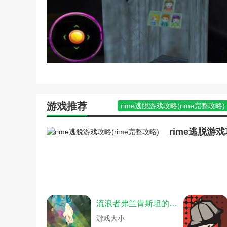
寻秦记游戏完整版攻略(寻
游戏开发物语公攻略(游戏
游戏开发物语攻略制作人(
游戏开发物语攻略座位(游
诛仙手游芳菲完整攻略(诛
庄园逃脱解谜游戏攻略(逃
罪恶都市完整版(罪恶都市
x战警:天启下载(x战警天
安卓恐怖逃脱游戏攻略(下
传奇12周年游戏攻略(传奇
游戏推荐
rime逃脱游戏攻略(rime完整攻略)
单机医院逃脱游戏攻略(逃
八宗罪恐怖游戏攻略(十宗罪恐怖恐
僵尸世界生存攻略游戏攻略
可怕的奶奶恐怖邻居游戏攻略(可
rime逃脱游戏
恐怖城堡逃脱游戏攻略(密
恐怖病毒游戏攻略(恐怖游戏大全
恐怖端游游戏攻略(恐怖游
恐怖僵尸单机游戏攻略(恐怖僵尸
恐怖姐妹vr游戏攻略秘籍(恐
恐怖密室解密游戏攻略(恐怖密室游
恐怖黎明放逐者的复仇(恐
恐怖学校攻略游戏(恐怖游戏校园攻
恐怖密室逃脱游戏攻略(恐
恐怖游戏猫馆游戏攻略(恐怖游戏
恐怖逃生游戏攻略解说(恐
口袋妖怪恐怖传说游戏攻略(口袋
流浪者弗兰肯斯坦的生物完整结局版
恐怖学校手游超现实难度攻
猫咪恐怖游戏攻略(关于猫咪的恐怖
恐怖游戏攻略(归路恐怖游
奶奶恐怖游戏攻略(奶奶恐怖游戏)
游戏大小
恐怖游戏模拟器攻略(恐怖