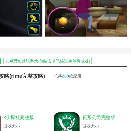
秦记游戏未删减版)
开发物语完整攻略)
游戏开发物语完整攻略)
戏开发物语完整攻略)
仙手游芳菲尽详细攻略)
出恐怖庄园攻略)
完整版韩国)
启完整免费版)
载恐怖逃脱)
12周年客户端下载完整版)
安卓恐怖逃脱游戏攻略(安卓恐怖逃生单机游戏)
离恐怖医院游戏)
怖)
国产恐怖游戏妈妈攻略(妈妈恐怖游戏手机版)
(僵尸生活完整攻略)
怕的奶奶恐怖邻居游戏攻略大全)
攻略(rime完整攻略)
总共
289
款应用
室逃脱逃离恐怖城堡游戏攻略最后一关)
绿色资源网)
恐怖都市传说游戏杉家村攻略(恐怖游戏挑战都市传说)
戏通关攻略)
单机游戏攻略手机版)
恐怖黎明堕落圣殿(恐怖黎明堕落圣殿入口)
怖姐妹vr怎么玩)
戏大全)
恐怖逃生游戏第九关攻略(恐怖逃生游戏第九关攻略图解)
怖黎明复仇者)
略)
恐怖游戏分享攻略(恐怖游戏攻略指南)
怖密室逃脱游戏攻略视频)
猫馆游戏攻略视频)
恐怖游戏凶宅攻略(凶宅恐怖冒险攻略)
怖生存游戏解说)
妖怪恐怖故事)
乐高星球大战传奇游戏攻略(乐高星球大战:完整的传奇)
x侦探社完整版
反叛公司完整版
略(恐怖学校怎么玩)
游戏)
密室逃脱游戏攻略医院(密室逃脱之恐怖医院攻略)
戏攻略)
倩女幽魂手游完整攻略(倩女幽魂手游攻略最新)
游戏大小
游戏大小
模拟器中文版下载)