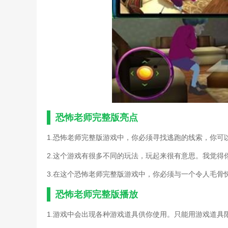
史上第一恐怖的游戏攻略(
手机游戏皇帝攻略(帝皇游
手机游戏版侠客风云传攻略
手游白人节恐怖学校攻略(
手游恐怖护士攻略(手游恐
手游密室逃脱第三关攻略(
外星来客恐怖之旅游戏攻略
无限恐怖单机游戏秘籍(无
寻秦记游戏完整版攻略(寻
爷爷和僵尸游戏攻略(僵尸
纸人游戏鬼的资料(纸人恐
恐怖老师完整版亮点
诛仙手游芳菲完整攻略(新
x战警:天启下载(x战警天
1.恐怖老师完整版游戏中，你必须寻找逃跑的线索，你可
安卓恐怖逃脱游戏攻略(恐
2.这个游戏有很多不同的玩法，玩起来很有意思。我觉得
单机医院逃脱游戏攻略(逃
横店影视城旅游全游戏攻略
3.在这个恐怖老师完整版游戏中，你必须与一个令人毛骨
可怕的奶奶恐怖邻居游戏攻
恐怖城堡逃脱游戏攻略(恐
恐怖老师完整版播放
恐怖端游游戏攻略(恐怖端
1.游戏中会出现各种游戏道具供你使用。只能用游戏道具
恐怖姐妹vr游戏攻略秘籍(
恐怖黎明堕落圣殿(恐怖黎