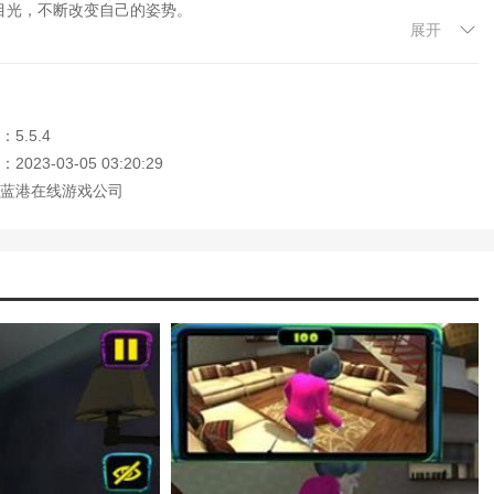
目光，不断改变自己的姿势。
怖密室逃脱游戏攻略大全)
展开
密室逃生9游戏攻略)
价的武器来帮助自己。
略(恐怖学校手机攻略)
受惩罚。充满智慧和勇气的游戏。
游戏里攻略)
咪旅馆物游戏攻略)
5.5.4
解说(恐怖游戏凶宅惊魂游戏攻略解说大
023-03-05 03:20:29
(乐高星球大战完整版传奇)
蓝港在线游戏公司
怖游戏)
攻略(密室逃脱9探索地库攻略完整版)
弦传说免费完整版)
怖的奶奶游戏攻略)
女幽魂手游完整攻略图)
略(割绳子2全部关卡攻略图解)
恐怖学校白色情人节手游攻略图解)
(恐怖生存手机游戏)
梦西游ol完整攻略)
恐怖泰迪熊)
恐怖游戏无限金币版)
诀手游完整攻略)