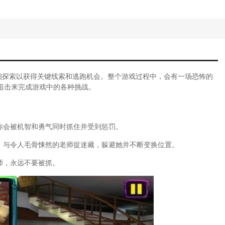
略(可怕的奶奶恐怖邻居游戏攻略大全)
戏大全绿色资源网)
略(恐怖游戏挑战都市传说)
怖僵尸单机游戏攻略手机版)
明堕落圣殿入口)
怖密室游戏大全)
恐怖逃生游戏第九关攻略图解)
细探索以获得关键线索和逃跑机会。整个游戏过程中，会有一场恐怖的
戏校园攻略)
追击来完成游戏中的各种挑战。
戏攻略指南)
怖游戏猫馆游戏攻略视频)
怖冒险攻略)
你会被机智和勇气同时抓住并受到惩罚。
(口袋妖怪恐怖故事)
(乐高星球大战:完整的传奇)
，与令人毛骨悚然的老师捉迷藏，躲避她并不断变换位置。
咪的恐怖游戏)
室逃脱之恐怖医院攻略)
师，永远不要被抓。
怖游戏)
女幽魂手游攻略最新)
欲攻略游戏在线阅读完整版)
能攻略游戏完整版)
(割绳子2攻略1)