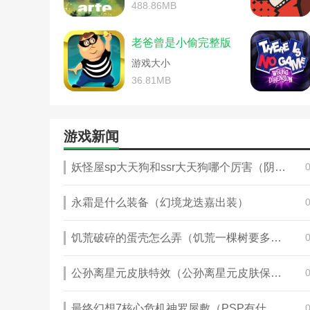
情欲攻略游戏在线阅读(情欲攻略
488.86MB
恐怖游戏凶宅惊魂游戏攻略
谁有游戏割绳子2的完整攻略(割绳
麦迪逊恐怖游戏攻略(麦迪
手机游戏皇帝攻略(帝皇游戏完整攻
老爸曾是小偷完整版
奶奶恐怖游戏图文攻略(恐
手游白人节恐怖学校攻略(恐怖学
你是传奇游戏第一年攻略(
游戏大小
手游恐怖护士攻略(手游恐怖护士攻
热血传奇十一周年完整客户
外星来客恐怖之旅游戏攻略(外星
36.81MB
谁有游戏割绳子2的完整攻
无限恐怖单机游戏秘籍(无限恐怖
手游恐怖生存解密游戏攻略
爷爷和僵尸游戏攻略(僵尸恐怖爷爷
松景恐怖游戏攻略(松景恐
诛仙手游芳菲完整攻略(新诛仙芳
游戏新闻
泰国恐怖游戏甜蜜的家攻略
安卓恐怖逃脱游戏攻略(恐怖逃脱手
桅船谜案游戏攻略(诡船谜案
横店影视城旅游全游戏攻略秘籍(
无限恐怖游戏安卓版攻略(
妖怪屋sp大天狗和ssr大天狗哪个厉害（阴阳师SP少羽大天狗技能解析&御魂推荐，究竟值得练吗）
可怕的奶奶恐怖邻居游戏攻略(恐
无影灯恐怖游戏攻略(恐怖
恐怖城堡逃脱游戏攻略(恐怖城堡
陷阱逃脱闹鬼恐怖房子游戏
恐怖姐妹vr游戏攻略秘籍(恐怖大厅
永霜是什么装备（幻境龙迭嘉出装）
诛仙手游芳菲完整攻略(诛
恐怖密室逃脱游戏攻略(恐怖密室
诛仙手游新手攻略完整(诛
恐怖学校手游超现实难度攻略(恐
饥荒破碎的蛋壳怎么弄（饥荒一棵树要多少天才能长大）
罪恶都市完整版(罪恶都市
恐怖游戏猫馆游戏攻略(猫咪旅馆
白人节恐怖学校游戏攻略(
恐怖游戏凶宅惊魂游戏攻略解说(
单机游戏杨家将双线攻略(
公孙离星元皮肤特效（公孙离星元皮肤保底多少战令币）
乐高星球大战传奇游戏攻略(乐高
恐怖传说游戏攻略(关于恐
密室逃脱9车库小游戏详细攻略(密
恐怖废医院游戏攻略(废弃
魔弦传说游戏攻略图解(魔弦传说
最终幻想7核心危机神罗屋敷（PSP有什么联机游戏）