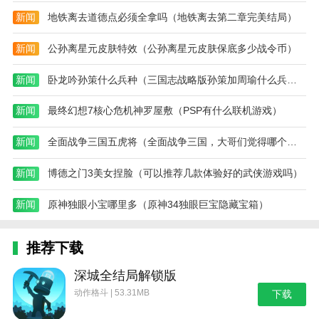
新闻
地铁离去道德点必须全拿吗（地铁离去第二章完美结局）
新闻
公孙离星元皮肤特效（公孙离星元皮肤保底多少战令币）
新闻
卧龙吟孙策什么兵种（三国志战略版孙策加周瑜什么兵种）
新闻
最终幻想7核心危机神罗屋敷（PSP有什么联机游戏）
新闻
全面战争三国五虎将（全面战争三国，大哥们觉得哪个初始角色最厉害）
新闻
博德之门3美女捏脸（可以推荐几款体验好的武侠游戏吗）
新闻
原神独眼小宝哪里多（原神34独眼巨宝隐藏宝箱）
推荐下载
深城全结局解锁版
动作格斗 | 53.31MB
下载