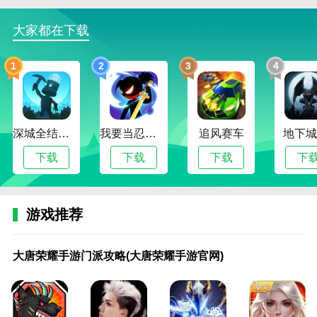
2、精彩地图，这里有更多精彩故事，提供丰富的游戏
大家都在下载
体验。
3、格斗技巧，多种格斗技巧的合理运用，可以快速击
1
2
3
4
倒敌人。
王者荣耀国际服全角色解锁版评估
1.角色成长，在这里可以选择多种角色成长路径，让角
深城全结局解锁版
我要当忍者无限金币版
追风赛车
地下城
色成长更加洒脱。
下载
下载
下载
下
2、游戏是设定目标的，支持玩家在游戏中设定专属目
标，完成目标后获得奖励。
游戏推荐
3.王者荣耀国际服全角色解锁版的赛制更加激烈有趣，
报名后即可参与精彩比赛。
大
黑
黑
吉
烈
魔
荣
荣
使
手
手
手
手
完
王
王
王
王
王
唐
色
手
隆
焰
兽
耀
耀
命
游
游
游
游
美
的
者
者
者
者
大唐荣耀手游门派攻略(大唐荣耀手游官网)
4、全新的竞技玩法，moba游戏，众多伟大的新玩家等
荣
沙
党
坡
荣
荣
殿
战
荣
大
荣
王
王
世
荣
荣
荣
荣
荣
耀
漠
的
国
耀
耀
堂
棋
耀
唐
耀
者
者
界
耀
耀
耀
耀
耀
着你挑战。可以看到更多有趣的玩法。
手
手
荣
际
手
手
手
游
手
无
霸
荣
荣
国
手
攻
铭
手
游
游
游
耀
机
游
游
游
戏
游
双
主
耀
耀
际
游
略
文
游
戏
门
荣
(黑
场
官
攻
升
攻
攻
角
攻
程
网
私
攻
手
游
新
攻