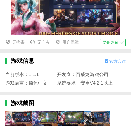
无病毒
无广告
用户保障
展开更多
王者荣耀国际服全角色解锁版优势
1.排名系统体现了手机游戏的特点。多重排名等着大家
游戏信息
官方合作
的自由挑战。
当前版本：1.1.1
开发商：百威龙游戏公司
2.游戏中的专用空间为玩家提供了专用的游戏空间，让
游戏语言：简体中文
系统要求：安卓V4.2.1以上
游戏玩起来更加流畅。
3.王者荣耀国际服全角色解锁版中武器的使用可以使用
游戏截图
多种威力强大的武器，大大提高了战斗能力。
王者荣耀国际服全角色解锁版函数
1.学习技能。还可以在游戏中学习各种技能，轻松度过
战斗。