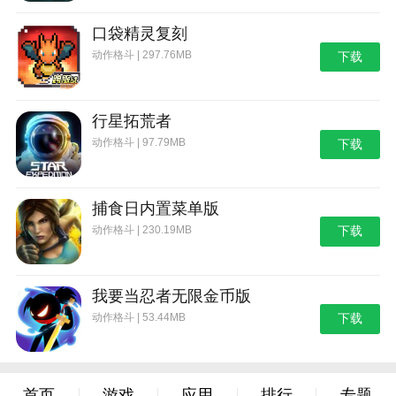
口袋精灵复刻
动作格斗 | 297.76MB
下载
行星拓荒者
动作格斗 | 97.79MB
下载
捕食日内置菜单版
动作格斗 | 230.19MB
下载
我要当忍者无限金币版
动作格斗 | 53.44MB
下载
首页
游戏
应用
排行
专题