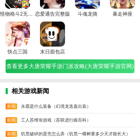
派
耀
手
免
网
略
级
略
略
色
略
廉
页
服
略
游
戏
手
略
攻
之
党
税
攻
(魔
攻
综
(使
攻
(传
颇
版
(完
(手
微
攻
攻
应
略
路
的
店
略
兽
略
合
命
略
奇
攻
游
美
游
博
略
略
用
(
怪物格斗2无敌版
恋爱通告完整版
斗魂龙骑
暴走神座
(大
攻
荣
购
(烈
世
(荣
篇
荣
(手
霸
略
戏
世
最
(王
(铭
(王
有
唐
略
耀
物
焰
界
耀
(荣
耀
游
主
(王
攻
界
强
者
文
者
哪
荣
(黑
上
游
荣
手
殿
耀
手
大
手
者
略
国
王
荣
攻
荣
些
耀
色
部)
戏
耀
游
堂
战
游
唐
游
廉
(游
际)
者
耀
略
耀
(王
手
沙
攻
手
攻
手
棋
攻
无
攻
颇
戏
攻
官
王
新
者
法
游
漠
略
游
略)
游
下
略
双
略)
玩
王
略)
方
者
手
荣
官
端
秘
官
升
载)
大
角
法)
者
微
荣
游
耀
快点三国
末日面包店
网)
游
籍
网
级
全)
色
荣
博
耀)
戏
攻
攻
(吉
下
攻
攻
耀
网
攻
略
查看更多大唐荣耀手游门派攻略(大唐荣耀手游官网)
略)
隆
载)
略
略
新
站)
略)
是
坡
大
大
手
什
机
全)
全)
游
么)
场
戏
免
攻
相关游戏新闻
税
略)
店
营
新闻
永霜是什么装备（幻境龙迭嘉出装）
业
时
新闻
工人苏维埃游戏（苏联进行曲百科）
间)
新闻
饥荒破碎的蛋壳怎么弄（饥荒一棵树要多少天才能长大）