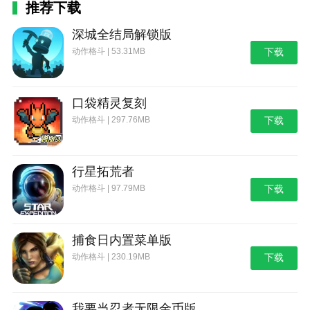
推荐下载
深城全结局解锁版
动作格斗 | 53.31MB
下载
口袋精灵复刻
动作格斗 | 297.76MB
下载
行星拓荒者
动作格斗 | 97.79MB
下载
捕食日内置菜单版
动作格斗 | 230.19MB
下载
我要当忍者无限金币版