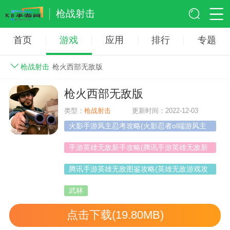
枪战射击
首页
游戏
应用
排行
专题
枪战射击
枪火西部无敌版
枪火西部无敌版
类型：
枪战射击
更新时间：2022-12-03
火影手游风主忍考攻略(火影忍者ol端游风主
中后期无敌阵容)
手游英雄无敌新手攻略(腾讯手游英雄无敌新
手攻略)
腾讯手游英雄无敌图鉴攻略(英雄无敌游戏攻
略)
武林
点击下载(19.80MB)