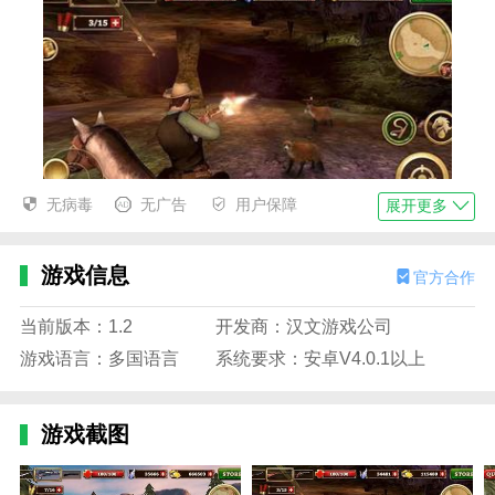
无病毒
无广告
用户保障
展开更多
枪火西部无敌版怎么玩
游戏信息
官方合作
1.提供任务。很多玩家专属任务会在网上公布，完成任
务后可以更换新武器。
当前版本：1.2
开发商：汉文游戏公司
2.在枪火西部无敌版中，你可以和队友在线组成多人联
游戏语言：多国语言
系统要求：安卓V4.0.1以上
盟，轻松有效地杀死很多敌人。
3.躲避掩体:通过在各种场景中合理使用掩体，也可以合
游戏截图
理躲避敌人的攻击。
枪火西部无敌版功能