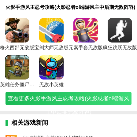
火
手
腾
武
血
手
手
手
腾
手
手
腾
手
羽
大
灵
手
同
大
择，玩家可以自由购买。
影
游
讯
林
战
游
游
游
讯
游
游
讯
游
毛
话
动
游
人
话
火影手游风主忍考攻略(火影忍者ol端游风主中后期无敌阵容)
手
英
手
外
上
封
三
英
手
三
英
手
英
球
西
嘻
英
游
西
相关建议
游
雄
游
传
海
神
国
雄
游
国
雄
游
雄
高
游
哈
雄
戏
游
风
无
英
小
滩
英
无
无
英
无
无
英
无
高
手
势
无
曹
手
西部边境枪手是一款西部射击游戏，以现实主义的风格
主
敌
雄
游
秘
雄
敌
敌
雄
敌
敌
雄
敌
手
游
力
敌
操
游
再现了西部冒险世界。玩家扮演西部牛仔的角色，在这
忍
新
无
戏
籍
榜
攻
新
无
攻
训
无
训
游
冰
2(灵
英
传
冰
考
手
敌
无
小
攻
略
手
敌
略
练
敌
练
戏
封
动
雄
威
封
个严酷的世界开始新的冒险，参加开球比赛。在废弃的
攻
攻
图
敌
游
略
(三
攻
新
(手
所
新
所
秘
幻
嘻
交
力
幻
西部与各种对手战斗，击败其他对手，成为最著名的西
略
略
鉴
版
戏
穷
国
略
手
游
攻
手
攻
籍
境
哈
锋
加
境
枪火西部无敌版
宝剑大师无敌版
元素手套无敌版
疯狂跳跃无敌版
(火
(腾
攻
游
(血
人
无
(英
攻
三
略
攻
略
(羽
最
势
攻
强
最
部牛仔。
影
讯
略
戏
战
玩
敌
雄
略
国
(手
略
(英
毛
无
力2
略
版
无
忍
手
(英
攻
上
法
游
无
(腾
无
游
(英
雄
球
敌
无
(手
攻
敌
西部枪手牛仔是一款全新的热血游戏，玩家可以在不同
者
游
雄
略
海
(封
戏)
敌
讯
双
英
雄
无
高
攻
敌
游
略
攻
的地图中进行游戏和参与。各种战斗枪械将在游戏中全
ol
英
无
(武
滩
神
手
英
攻
雄
无
敌
高
略
版)
英
(曹
略
端
雄
敌
林
无
榜
游
雄
略)
无
敌
新
手
(大
雄
操
(大
面登场。这些枪可以为战斗力提供专属加持。玩家可以
游
无
游
外
敌
英
怎
无
敌
手
手
无
话
无
传
话
英雄任务僵尸战争无敌版
无敌小英雄
合理使用不同的枪械，也可以帮助玩家赢得不同关卡的
风
敌
戏
传
版
雄
么
敌
训
游
训
敌
西
敌
威
西
主
新
攻
游
秘
无
玩)
手
练
新
练
版
游
英
力
游
对抗。
查看更多火影手游风主忍考攻略(火影忍者ol端游风
中
手
略)
戏
籍)
敌
游
所
区
营
游
冰
雄
加
手
后
攻
端
攻
官
攻
攻
攻
戏)
封
交
强
游
期
略)
游)
略)
网)
略
略)
略)
幻
锋
版
冰
主中后期无敌阵容)
无
图
境
攻
攻
封
敌
文)
怎
略
略
幻
相关游戏新闻
阵
么
视
手
境
容)
玩)
频)
机
简
版
单