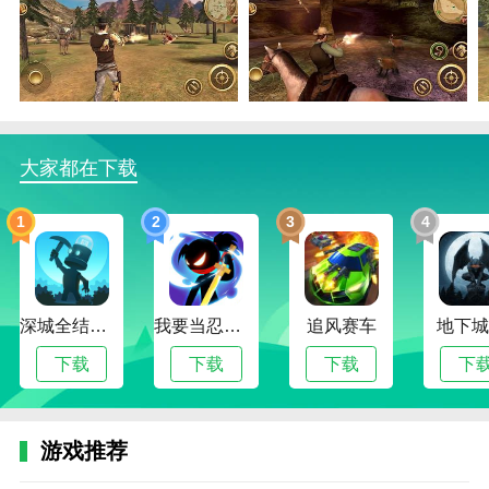
1.对于活动，线上会托管各种活动资源，完成活动目标
可以兑换新的奖励。
2.可以在枪火西部无敌版中携带各种枪械配件，还可以
全方位提升这些武器的强度。
3.西方主题。独特的西部题材，为你提供独特的体验，
大家都在下载
真正还原西部世界。
1
2
3
4
枪火西部无敌版体验
1.在游戏的西部世界里，有很多擅长射击的牛仔，需要
挑战其他西部牛仔。
深城全结局解锁版
我要当忍者无限金币版
追风赛车
地下城
2.在荒野世界里，整个西部世界都有非常大的区域，可
以开放很多建筑。
下载
下载
下载
下
3.开放的世界。西部冒险的世界是非常开放和多样的。
可以去荒凉的西部探险。
游戏推荐
4.在枪火西部无敌版中，所有类型的马都可以自由选