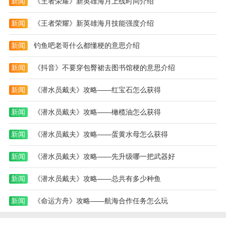
新闻
《王者荣耀》新英雄海月上线时间介绍
无
攻
敌
略)
新闻
《王者荣耀》新英雄海月技能强度介绍
版)
新闻
钓鱼吧老哥什么都懂梗的意思介绍
新闻
《抖音》不要穿包臀裙去图书馆梗的意思介绍
新闻
《潜水员戴夫》攻略——红宝石怎么获得
新闻
《潜水员戴夫》攻略——橄榄油怎么获得
新闻
《潜水员戴夫》攻略——蛋黄水母怎么获得
新闻
《潜水员戴夫》攻略——先升级哪一把武器好
新闻
《潜水员戴夫》攻略——总共有多少种鱼
新闻
《命运方舟》攻略——航海合作任务怎么玩