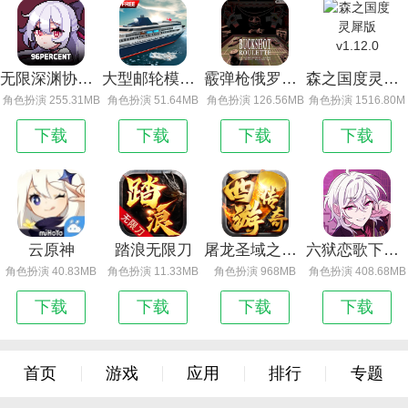
无限深渊协同效应图鉴_无限深渊
大型邮轮模拟器
霰弹枪俄罗斯轮盘官方网易版_霰弹枪俄罗斯轮盘游乐园版
森之国度灵犀版 v1.12.0
角色扮演 255.31MB
角色扮演 51.64MB
角色扮演 126.56MB
角色扮演 1516.80M
下载
下载
下载
下载
云原神
踏浪无限刀
屠龙圣域之西游传奇
六狱恋歌下载_六狱恋歌
角色扮演 40.83MB
角色扮演 11.33MB
角色扮演 968MB
角色扮演 408.68MB
下载
下载
下载
下载
首页
游戏
应用
排行
专题